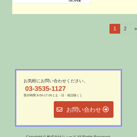
投
固
1
固
2
»
定
定
稿
ペ
ペ
ー
ー
ナ
ジ
ジ
ビ
ゲ
お気軽にお問い合わせください。
ー
03-3535-1127
受付時間 9:00-17:00 [ 土・日・祝日除く ]
シ
お問い合わせ
ョ
ン
Copyright © 株式会社リューズ All Rights Reserved.