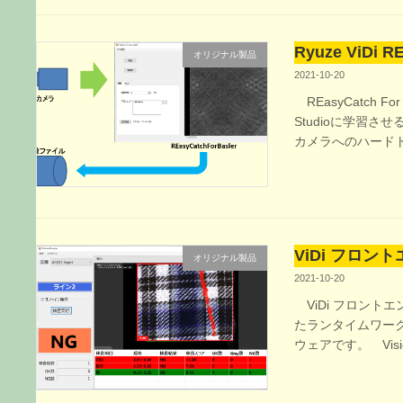
Ryuze ViDi RE
オリジナル製品
2021-10-20
REasyCatch For B
Studioに学習
カメラへのハードト
ViDi フロントエ
オリジナル製品
2021-10-20
ViDi フロントエンド
たランタイムワー
ウェアです。 Vis