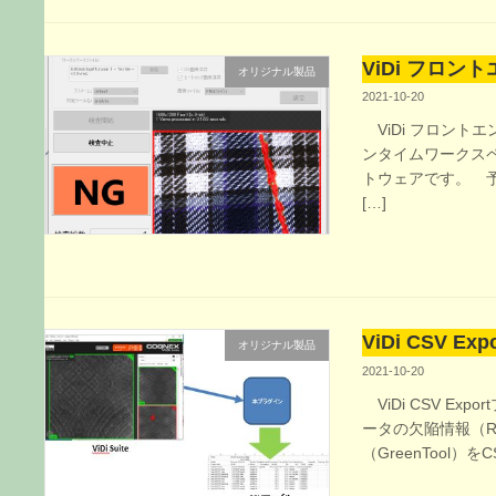
ViDi フロントエ
オリジナル製品
2021-10-20
ViDi フロントエンド
ンタイムワークス
トウェアです。 
[…]
ViDi CSV E
オリジナル製品
2021-10-20
ViDi CSV Exp
ータの欠陥情報（Red
（GreenTool）