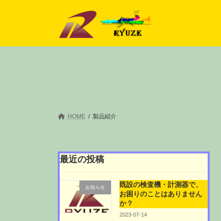
コ
ナ
ン
ビ
テ
ゲ
ン
ー
ツ
シ
へ
ョ
ス
ン
キ
に
ッ
移
プ
動
HOME
製品紹介
最近の投稿
既設の検査機・計測器で、
お知らせ
お困りのことはありません
か？
2023-07-14