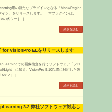
epLearning用の新たなプラグインとなる「Mask/Region
ortプラグイン」をリリースします。 本プラグインは、
udioの各ツー […]
続きを読む
or VisionPro ELをリリースします
nPro DeepLearningでの画像検査を行うソフトウェア「フロ
al/Light」に加え、VisionPro 9.10以降に対応した製
r V […]
続きを読む
DeepLearning 3.2 弊社ソフトウェア対応し