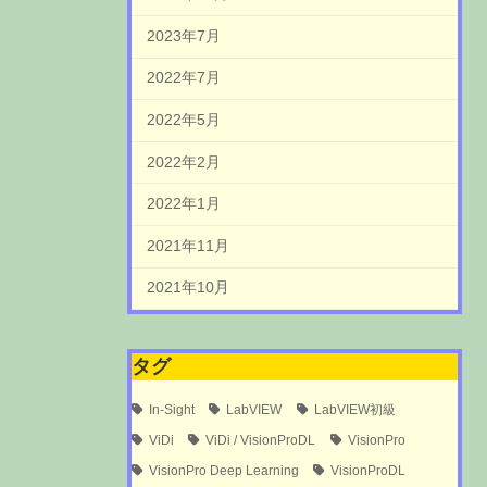
2023年7月
2022年7月
2022年5月
2022年2月
2022年1月
2021年11月
2021年10月
タグ
In-Sight
LabVIEW
LabVIEW初級
ViDi
ViDi / VisionProDL
VisionPro
VisionPro Deep Learning
VisionProDL