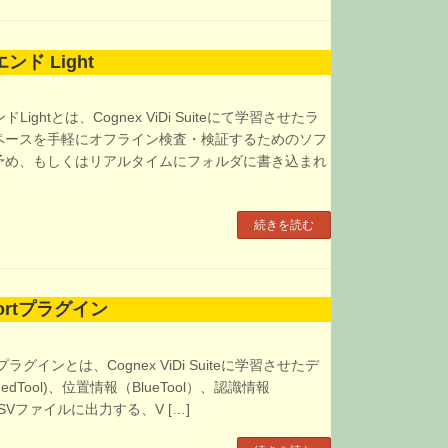
ンド Light
Lightとは、Cognex ViDi Suiteにて学習させたラ
ペースを手軽にオフライン検査・検証するためのソフ
予め、もしくはリアルタイムにフォルダに書き込まれ
続きを読む
xportプラグイン
ortプラグインとは、Cognex ViDi Suiteに学習させたデ
Tool)、位置情報（BlueTool）、認識情報
をCSVファイルに出力する、V […]