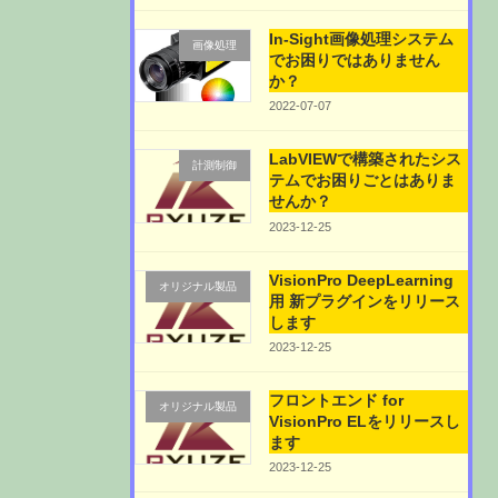
In-Sight画像処理システム
画像処理
でお困りではありません
か？
2022-07-07
LabVIEWで構築されたシス
計測制御
テムでお困りごとはありま
せんか？
2023-12-25
VisionPro DeepLearning
オリジナル製品
用 新プラグインをリリース
します
2023-12-25
フロントエンド for
オリジナル製品
VisionPro ELをリリースし
ます
2023-12-25