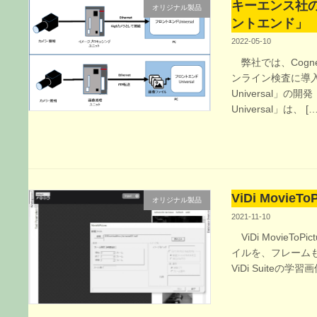
キーエンス社
オリジナル製品
ントエンド」
2022-05-10
弊社では、Cogn
ンライン検査に導
Universal
Universal」は、 […
ViDi MovieT
オリジナル製品
2021-11-10
ViDi MovieT
イルを、フレームも
ViDi Suiteの学習