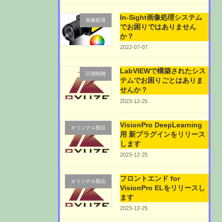
In-Sight画像処理システム
画像処理
でお困りではありません
か？
2022-07-07
LabVIEWで構築されたシス
計測制御
テムでお困りごとはありま
せんか？
2023-12-25
VisionPro DeepLearning
オリジナル製品
用 新プラグインをリリース
します
2023-12-25
フロントエンド for
オリジナル製品
VisionPro ELをリリースし
ます
2023-12-25