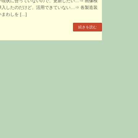
が現状に合っていないので、更新したい…⇒ 画像検
導入したのだけど、活用できていない…⇒ 各製造装
まわしを […]
続きを読む