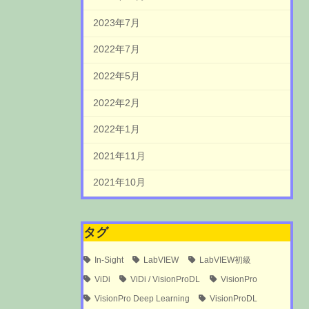
2023年7月
2022年7月
2022年5月
2022年2月
2022年1月
2021年11月
2021年10月
タグ
In-Sight
LabVIEW
LabVIEW初級
ViDi
ViDi / VisionProDL
VisionPro
VisionPro Deep Learning
VisionProDL