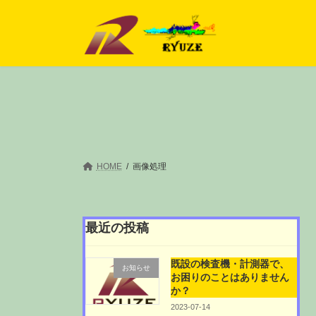
コ
ナ
ン
ビ
テ
ゲ
ン
ー
ツ
シ
へ
ョ
ス
ン
キ
に
ッ
移
プ
動
HOME
画像処理
最近の投稿
既設の検査機・計測器で、
お知らせ
お困りのことはありません
か？
2023-07-14