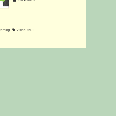
2021-10-20
earning
VisionProDL