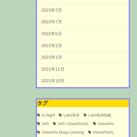
2023年7月
2022年7月
2022年5月
2022年2月
2022年1月
2021年11月
2021年10月
タグ
In-Sight
LabVIEW
LabVIEW初級
ViDi
ViDi / VisionProDL
VisionPro
VisionPro Deep Learning
VisionProDL