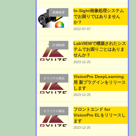
In-Sight画像処理システム
画像処理
でお困りではありません
か？
2022-07-07
LabVIEWで構築されたシス
計測制御
テムでお困りごとはありま
せんか？
2023-12-25
VisionPro DeepLearning
オリジナル製品
用 新プラグインをリリース
します
2023-12-25
フロントエンド for
オリジナル製品
VisionPro ELをリリースし
ます
2023-12-25