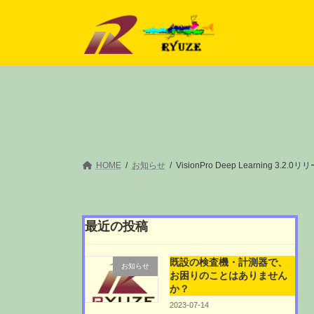
コ
ナ
ン
ビ
テ
ゲ
ン
ー
ツ
シ
へ
ョ
ス
ン
キ
に
ッ
移
プ
動
HOME
お知らせ
VisionPro Deep Learning 3.2.0リ
最近の投稿
既設の検査機・計測器で、
お知らせ
お困りのことはありません
か？
2023-07-14