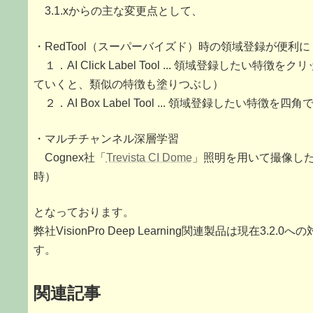
3.1.xからの主な変更点として、
時
:
・RedTool（スーパーバイズド）時の領域登録が便利に
１．AI Click Label Tool ... 領域登録した
ていくと、類似の特徴も塗りつぶし）
２．AI Box Label Tool ... 領域登録したい特徴
・マルチチャンネル深層学習
Cognex社「
Trevista CI Dome
」照明を用いて撮像し
時）
となっております。
弊社VisionPro Deep Learning関連製品は現在3
す。
関連記事